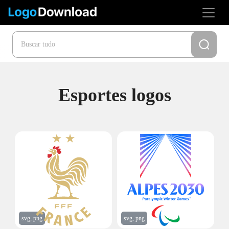
Esportes logos
svg, png
svg, png