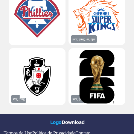
svg, png, ai
svg, png, ai, eps
svg, png
svg, png
Termos de Uso
Política de Privacidade
Contato